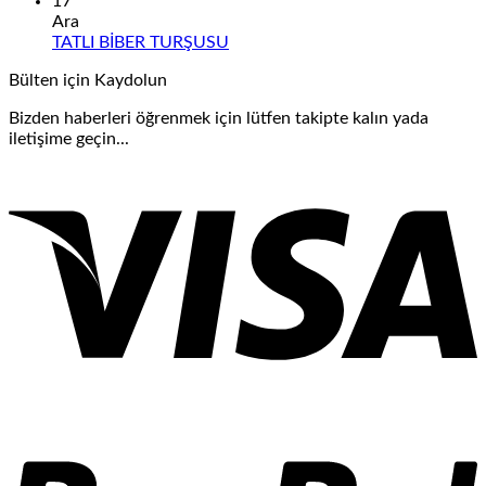
yok
17
KORNİŞON
Ara
TURŞU
Yorum
TATLI BİBER TURŞUSU
yok
Bülten için Kaydolun
TATLI
BİBER
Bizden haberleri öğrenmek için lütfen takipte kalın yada
TURŞUSU
iletişime geçin...
V
P