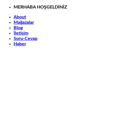
İçeriğe
MERHABA HOŞGELDİNİZ
atla
About
Mağazalar
Blog
İletişim
Soru-Cevap
Haber