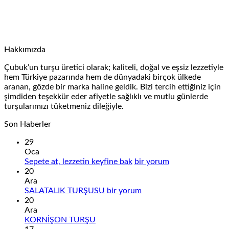
Hakkımızda
Çubuk’un turşu üretici olarak; kaliteli, doğal ve eşsiz lezzetiyle
hem Türkiye pazarında hem de dünyadaki birçok ülkede
aranan, gözde bir marka haline geldik. Bizi tercih ettiğiniz için
şimdiden teşekkür eder afiyetle sağlıklı ve mutlu günlerde
turşularımızı tüketmeniz dileğiyle.
Son Haberler
29
Oca
Sepete
Sepete at, lezzetin keyfine bak
bir yorum
at,
20
lezzetin
Ara
SALATALIK
keyfine
SALATALIK TURŞUSU
bir yorum
TURŞUSU
bak
20
için
için
Ara
Yorum
KORNİŞON TURŞU