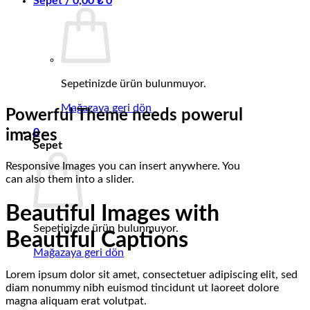
Sepet /
0,00
₺
0
Sepetinizde ürün bulunmuyor.
Mağazaya geri dön
Powerful Theme needs powerul
0
images
Sepet
Responsive Images you can insert anywhere. You
can also them into a slider.
Beautiful Images with
Sepetinizde ürün bulunmuyor.
Beautiful Captions
Mağazaya geri dön
Lorem ipsum dolor sit amet, consectetuer adipiscing elit, sed
diam nonummy nibh euismod tincidunt ut laoreet dolore
magna aliquam erat volutpat.